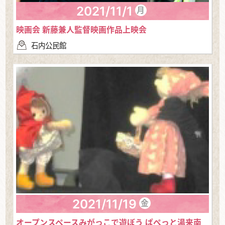
2021/11/1
月
映画会 新藤兼人監督映画作品上映会
石内公民館
2021/11/19
金
オープンスペースみがっこで遊ぼう ぱぺっと湯来南