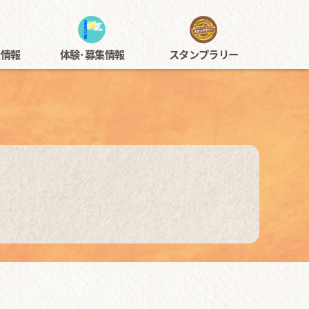
アートフェスタ佐伯区
示情報
体験･募集情報
スタンプラリー
示
神楽
過去の開催内容