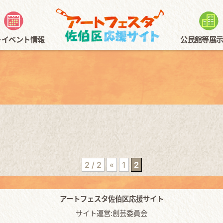
･イベント情報
公民館等展
まつり～アートフェスタとともに～
スタンプラリー概要
公民館展示
まちかどギャラリー全エリア
公民館等体験情報
音楽
佐伯区民文化センター展
スタンプラリー用紙
植物公園写生大会
2 / 2
«
1
2
アートフェスタ佐伯区応援サイト
サイト運営:創芸委員会