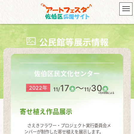
公民館等展示情報
佐伯区民文化センター
17
～
30
2022年
11/
11/
木
水
※花の状態による
寄せ植え作品展示
さえきフラワー・プロジェクト実行委員会メ
ンバーが制作した寄せ植えを展示します。