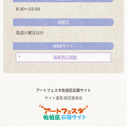
8:30～22:00
休館日
毎週火曜日ほか
WEBサイト
湯来西公民館
アートフェスタ佐伯区応援サイト
サイト運営:創芸委員会
Copyright © ArtFesta Saekiku fansite. All Rights Reserved.