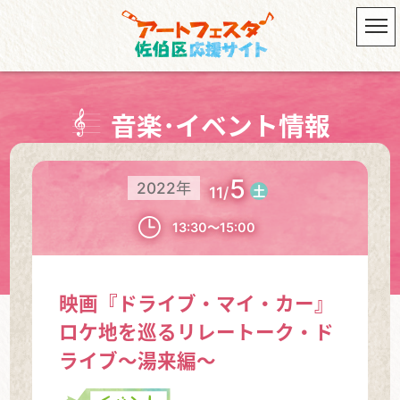
音楽･イベント情報
5
2022年
11/
土
13:30～15:00
映画『ドライブ・マイ・カー』
ロケ地を巡るリレートーク・ド
ライブ～湯来編～