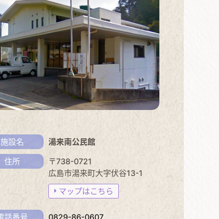
施設名
湯来南公民館
住所
〒738-0721
広島市湯来町大字伏谷13-1
マップはこちら
電話番号
0829-86-0607