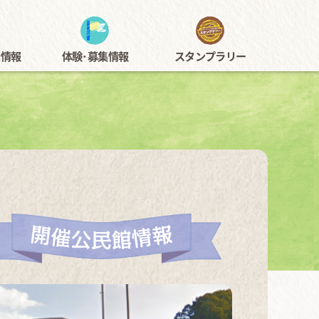
アートフェスタ佐伯区
示情報
体験･募集情報
スタンプラリー
示
神楽
過去の開催内容