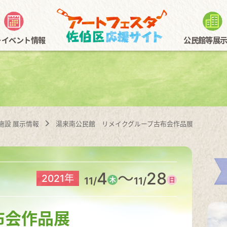
･イベント情報
公民館等展
まつり～アートフェスタとともに～
スタンプラリー概要
公民館展示
まちかどギャラリー全エリア
公民館等体験情報
音楽
佐伯区民文化センター展
スタンプラリー用紙
植物公園写生大会
各施設 展示情報
湯来南公民館 リメイクグループ古布会作品展
4
～
28
2021年
11/
11/
木
日
布会作品展