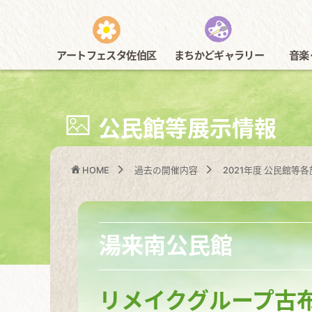
アートフェスタ佐伯区
まちかどギャラリー
音楽
今年度開催内容
全て
佐伯区民
公民館等展示情報
HOME
過去の開催内容
2021年度 公民館等
湯来南公民館
リメイクグループ古