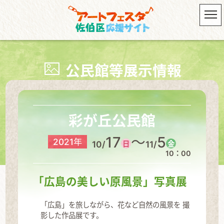
公民館等展示情報
彩が丘公民館
17
～
5
2021年
10/
11/
日
金
10：00
「広島の美しい原風景」写真展
「広島」を旅しながら、花など自然の風景を 撮
影した作品展です。