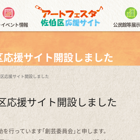
･イベント情報
公民館等展
まつり～アートフェスタとともに～
スタンプラリー概要
公民館展示
まちかどギャラリー全エリア
公民館等体験情報
音楽
佐伯区民文化センター展
スタンプラリー用紙
植物公園写生大会
区応援サイト開設しました
区応援サイト開設しました
区応援サイト開設しました
動を行っています｢創芸委員会｣と申します。