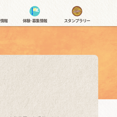
アートフェスタ佐伯区
示情報
体験･募集情報
スタンプラリー
示
神楽
過去の開催内容